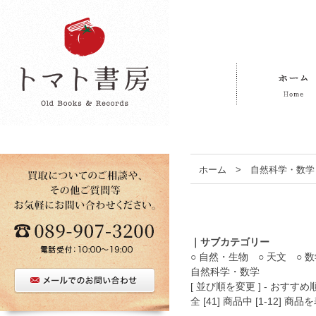
ホーム
>
自然科学・数学
｜サブカテゴリー
○ 自然・生物
○ 天文
○ 
自然科学・数学
[ 並び順を変更 ] -
おすすめ
全 [41] 商品中 [1-12]