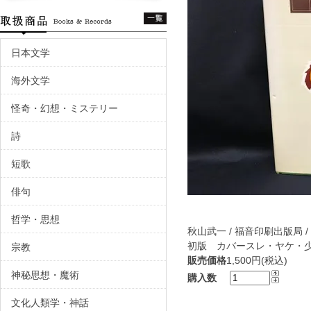
日本文学
海外文学
怪奇・幻想・ミステリー
詩
短歌
俳句
哲学・思想
秋山武一 / 福音印刷出版局 / 
初版 カバースレ・ヤケ・
宗教
販売価格
1,500円(税込)
神秘思想・魔術
購入数
文化人類学・神話