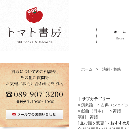
ホーム
>
演劇・舞踏
｜サブカテゴリー
○ 演劇論
○ 古典（シェイ
○ 戯曲（日本）
○ 舞踏
演劇・舞踏
[ 並び順を変更 ] -
おすすめ