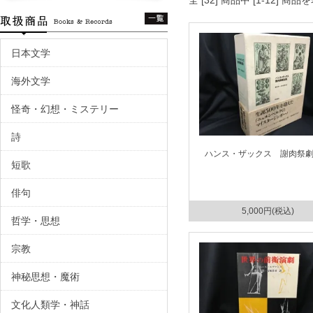
全 [32] 商品中 [1-12]
日本文学
海外文学
怪奇・幻想・ミステリー
詩
ハンス・ザックス 謝肉祭
短歌
俳句
5,000円(税込)
哲学・思想
宗教
神秘思想・魔術
文化人類学・神話