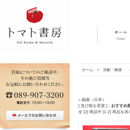
ホーム
>
演劇・舞踏
○ 戯曲（日本）
[ 並び順を変更 ] -
おすすめ
全 [2] 商品中 [1-2] 商品