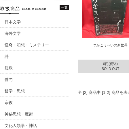
日本文学
海外文学
怪奇・幻想・ミステリー
つかこうへいの新世界
詩
0円(税込)
短歌
SOLD OUT
俳句
哲学・思想
全 [2] 商品中 [1-2] 商品
宗教
神秘思想・魔術
文化人類学・神話