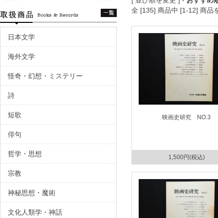
[ 並び順を変更 ] -
おすすめ
全 [135] 商品中 [1-12
日本文学
海外文学
怪奇・幻想・ミステリー
詩
短歌
映画史研究 NO.3
俳句
哲学・思想
1,500円(税込)
宗教
神秘思想・魔術
文化人類学・神話