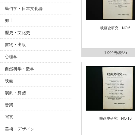
民俗学・日本文化論
郷土
映画史研究 NO.6
歴史・文化史
書物・出版
1,000円(税込)
心理学
自然科学・数学
映画
演劇・舞踏
音楽
写真
映画史研究 NO.10
美術・デザイン