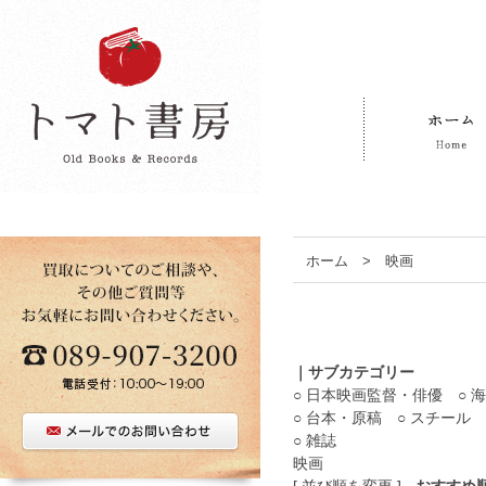
ホーム
>
映画
｜サブカテゴリー
○ 日本映画監督・俳優
○
○ 台本・原稿
○ スチール
○ 雑誌
映画