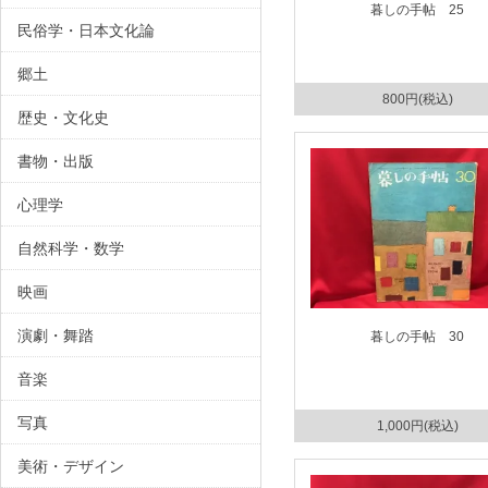
暮しの手帖 25
民俗学・日本文化論
郷土
800円(税込)
歴史・文化史
書物・出版
心理学
自然科学・数学
映画
演劇・舞踏
暮しの手帖 30
音楽
写真
1,000円(税込)
美術・デザイン