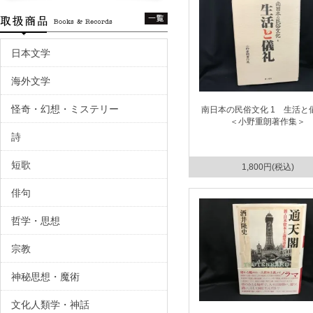
日本文学
海外文学
怪奇・幻想・ミステリー
南日本の民俗文化 1 生活
＜小野重朗著作集＞
詩
短歌
1,800円(税込)
俳句
哲学・思想
宗教
神秘思想・魔術
文化人類学・神話