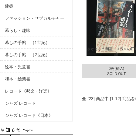
建築
ファッション・サブカルチャー
暮らし・趣味
暮しの手帖 （1世紀）
さかさまの幽霊 ＜視＞の江
論
暮しの手帖 （2世紀）
絵本・児童書
0円(税込)
SOLD OUT
和本・絵葉書
レコード《邦楽・洋楽》
全 [23] 商品中 [1-12]
ジャズ レコード
ジャズ レコード《日本》