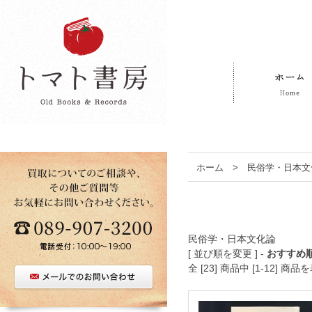
ホーム
>
民俗学・日本文
民俗学・日本文化論
[ 並び順を変更 ] -
おすすめ
全 [23] 商品中 [1-12]