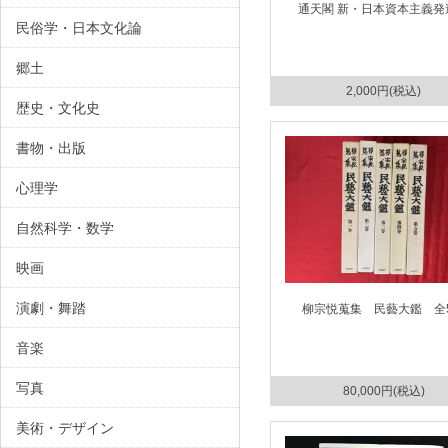
通天閣 新・日本資本主義発
民俗学・日本文化論
郷土
2,000円(税込)
歴史・文化史
書物・出版
心理学
自然科学・数学
映画
演劇・舞踏
柳宗悦蒐集 民藝大鑑 全
音楽
写真
80,000円(税込)
美術・デザイン