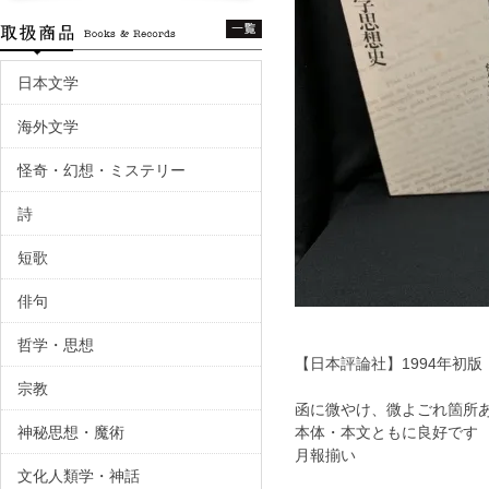
日本文学
海外文学
怪奇・幻想・ミステリー
詩
短歌
俳句
哲学・思想
【日本評論社】1994年初
宗教
函に微やけ、微よごれ箇
神秘思想・魔術
本体・本文ともに良好で
月報揃い
文化人類学・神話