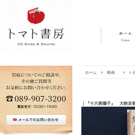
ホーム
>
映画
>
○
｜『十六夜囃子』 大映京