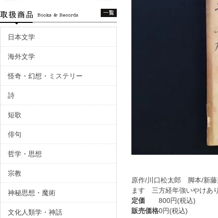
日本文学
海外文学
怪奇・幻想・ミステリー
詩
短歌
俳句
哲学・思想
宗教
原作/川口松太郎 脚本/新
ます 三方経年強いやけあ
神秘思想・魔術
定価
800円(税込)
販売価格
0円(税込)
文化人類学・神話