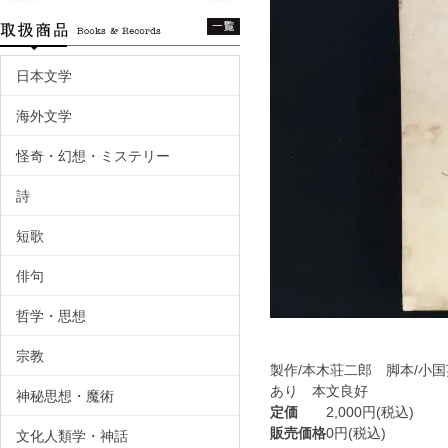
日本文学
海外文学
怪奇・幻想・ミステリー
詩
短歌
俳句
哲学・思想
宗教
製作/本木荘二郎 脚本/小
あり 本文良好
神秘思想・魔術
定価
2,000円(税込)
販売価格
0円(税込)
文化人類学・神話