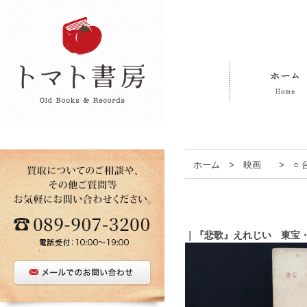
ホーム
>
映画
>
○
｜『悲歌』えれじい 東宝