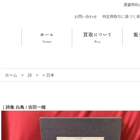
愛媛県松
お問い合わせ
｜
特定商取引に基づく表
ホーム
>
詩
>
○ 日本
｜詩集 白鳥 / 吉田一穂