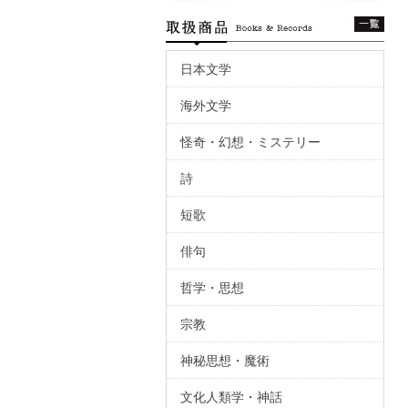
日本文学
海外文学
怪奇・幻想・ミステリー
詩
短歌
俳句
哲学・思想
宗教
神秘思想・魔術
文化人類学・神話