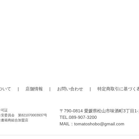
ついて
|
店舗情報
|
お問い合わせ
|
特定商取引に基づく
許可証
〒790-0814 愛媛県松山市味酒町3丁目1-
安委員会 第821070003937号
TEL.089-907-3200
古書籍商組合加盟店
MAIL：
tomatoshobo@gmail.com