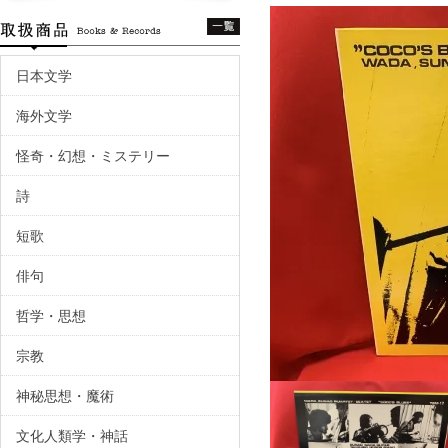
日本文学
海外文学
怪奇・幻想・ミステリー
詩
短歌
俳句
哲学・思想
宗教
神秘思想・魔術
文化人類学・神話