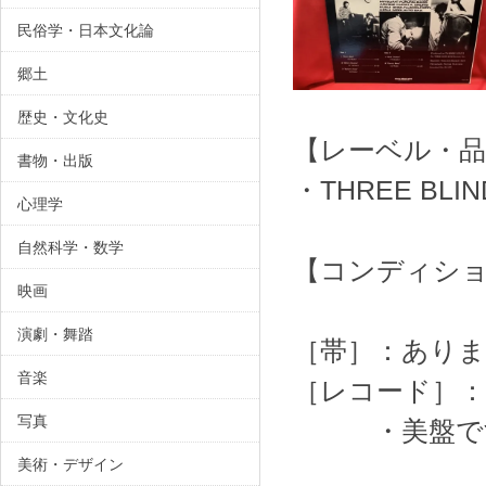
民俗学・日本文化論
郷土
歴史・文化史
【レーベル・品
書物・出版
・THREE BLIND
心理学
自然科学・数学
【コンディシ
映画
演劇・舞踏
［帯］：あり
音楽
［レコード］：
写真
・美
美術・デザイン