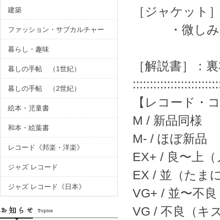
［ジャケット］
建築
・微しみ箇
ファッション・サブカルチャー
暮らし・趣味
［解説書］：裏
暮しの手帖 （1世紀）
:::::::::::::::::::::::::
暮しの手帖 （2世紀）
【レコード・
絵本・児童書
M / 新品同様
和本・絵葉書
M- / ほぼ新品
レコード《邦楽・洋楽》
EX+ / 良〜
ジャズ レコード
EX / 並（
ジャズ レコード《日本》
VG+ / 並
VG / 不良