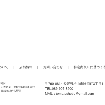
ついて
|
店舗情報
|
お問い合わせ
|
特定商取引に基づく
許可証
〒790-0814 愛媛県松山市味酒町3丁目1-
安委員会 第821070003937号
TEL.089-907-3200
古書籍商組合加盟店
MAIL：
tomatoshobo@gmail.com