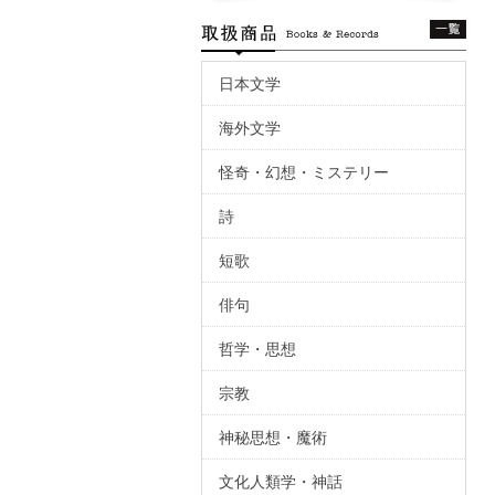
日本文学
海外文学
怪奇・幻想・ミステリー
詩
短歌
俳句
哲学・思想
宗教
神秘思想・魔術
文化人類学・神話