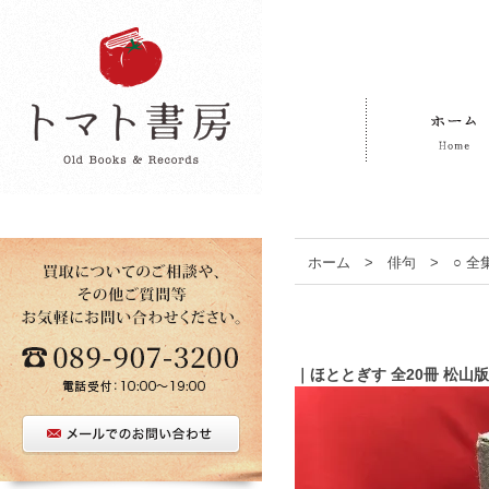
ホーム
>
俳句
>
○ 
｜ほととぎす 全20冊 松山