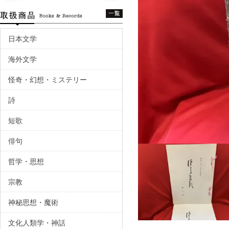
日本文学
海外文学
怪奇・幻想・ミステリー
詩
短歌
俳句
哲学・思想
宗教
神秘思想・魔術
文化人類学・神話