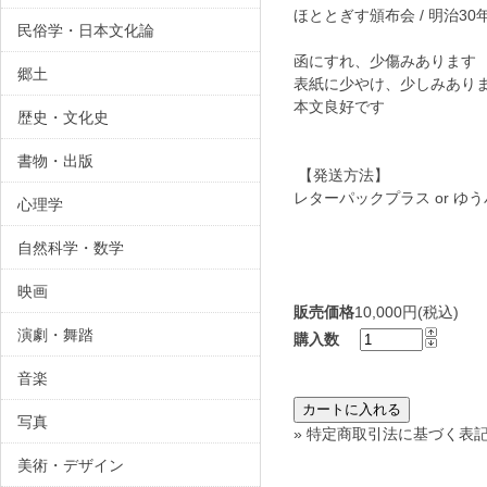
ほととぎす頒布会 / 明治30
民俗学・日本文化論
函にすれ、少傷みありま
郷土
表紙に少やけ、少しみあり
本文良好です
歴史・文化史
書物・出版
【発送方法】
レターパックプラス or ゆ
心理学
自然科学・数学
映画
販売価格
10,000円(税込)
演劇・舞踏
購入数
音楽
写真
» 特定商取引法に基づく表記
美術・デザイン