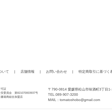
ついて
|
店舗情報
|
お問い合わせ
|
特定商取引に基づく
許可証
〒790-0814 愛媛県松山市味酒町3丁目1-
安委員会 第821070003937号
TEL.089-907-3200
古書籍商組合加盟店
MAIL：
tomatoshobo@gmail.com