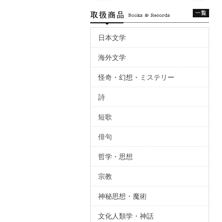
日本文学
海外文学
怪奇・幻想・ミステリー
詩
短歌
俳句
哲学・思想
宗教
神秘思想・魔術
文化人類学・神話