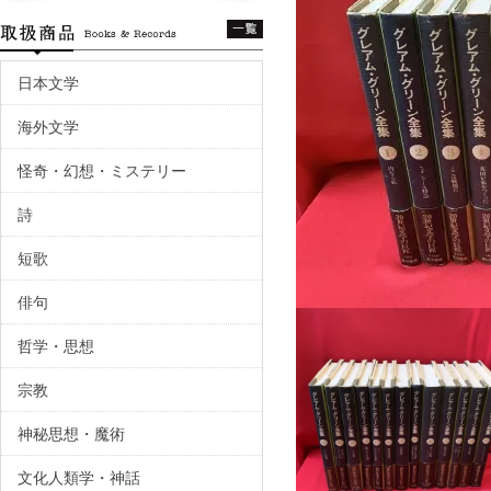
日本文学
海外文学
怪奇・幻想・ミステリー
詩
短歌
俳句
哲学・思想
宗教
神秘思想・魔術
文化人類学・神話