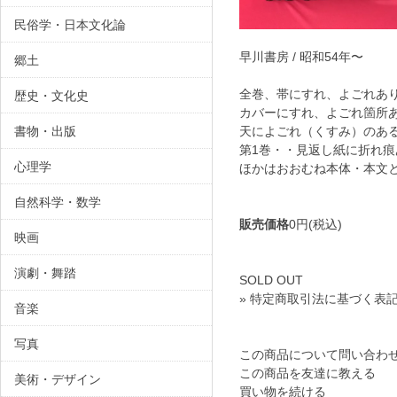
民俗学・日本文化論
早川書房 / 昭和54年〜
郷土
全巻、帯にすれ、よごれ
歴史・文化史
カバーにすれ、よごれ箇
書物・出版
天によごれ（くすみ）のあ
第1巻・・見返し紙に折れ
心理学
ほかはおおむね本体・本文
自然科学・数学
販売価格
0円(税込)
映画
演劇・舞踏
SOLD OUT
» 特定商取引法に基づく表記
音楽
写真
この商品について問い合わ
この商品を友達に教える
美術・デザイン
買い物を続ける