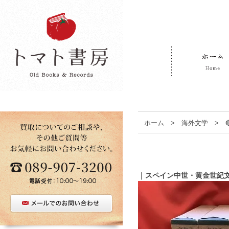
ホーム
>
海外文学
>
｜スペイン中世・黄金世紀