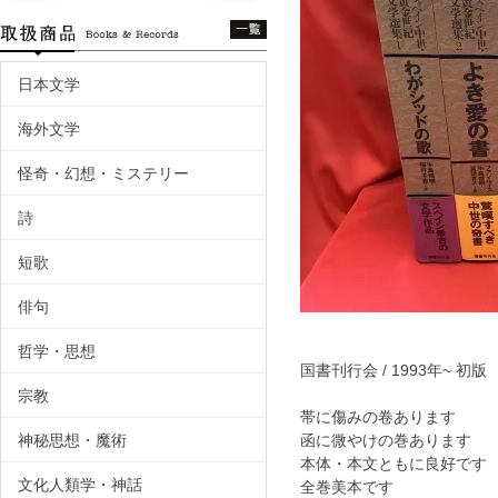
日本文学
海外文学
怪奇・幻想・ミステリー
詩
短歌
俳句
哲学・思想
国書刊行会 / 1993年~ 初
宗教
帯に傷みの卷あります
神秘思想・魔術
函に微やけの巻あります
本体・本文ともに良好で
文化人類学・神話
全巻美本です