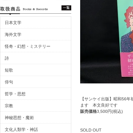
日本文学
海外文学
怪奇・幻想・ミステリー
詩
短歌
俳句
哲学・思想
【サンケイ出版】昭和56
ます 本文良好です
宗教
販売価格
3,500円(税込)
神秘思想・魔術
文化人類学・神話
SOLD OUT