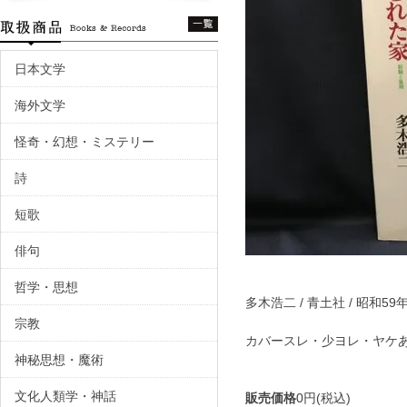
日本文学
海外文学
怪奇・幻想・ミステリー
詩
短歌
俳句
哲学・思想
多木浩二 / 青土社 / 昭和59
宗教
カバースレ・少ヨレ・ヤケ
神秘思想・魔術
文化人類学・神話
販売価格
0円(税込)