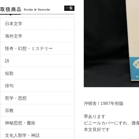
日本文学
海外文学
怪奇・幻想・ミステリー
詩
短歌
俳句
哲学・思想
沖積舎 / 1987年初版
宗教
帯あります
神秘思想・魔術
ビニールカバーにすれ、微
本文良好です
文化人類学・神話