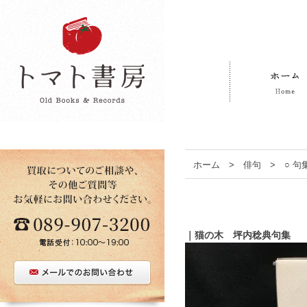
ホーム
>
俳句
>
○ 
｜猫の木 坪内稔典句集