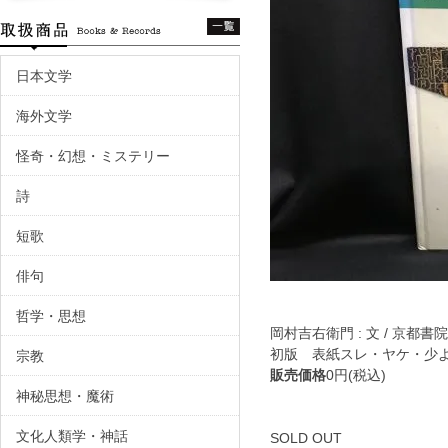
日本文学
海外文学
怪奇・幻想・ミステリー
詩
短歌
俳句
哲学・思想
岡村吉右衛門 : 文 / 京都書院 
初版 表紙スレ・ヤケ・少
宗教
販売価格
0円(税込)
神秘思想・魔術
文化人類学・神話
SOLD OUT