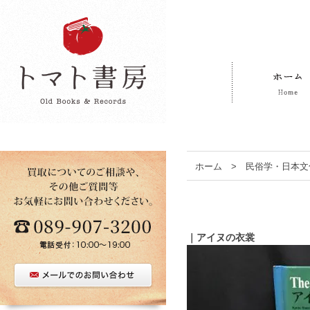
ホーム
>
民俗学・日本文
｜アイヌの衣裳