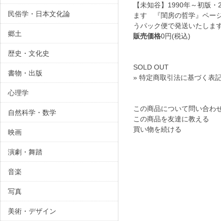
【未知谷】1990年～初版
民俗学・日本文化論
ます 『閨房の哲学』ペー
うパック便で発送いたしま
郷土
販売価格
0円(税込)
歴史・文化史
SOLD OUT
書物・出版
» 特定商取引法に基づく表記
心理学
この商品について問い合わ
自然科学・数学
この商品を友達に教える
買い物を続ける
映画
演劇・舞踏
音楽
写真
美術・デザイン