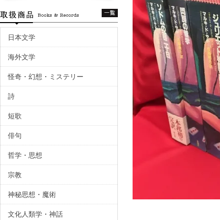
日本文学
海外文学
怪奇・幻想・ミステリー
詩
短歌
俳句
哲学・思想
宗教
神秘思想・魔術
文化人類学・神話