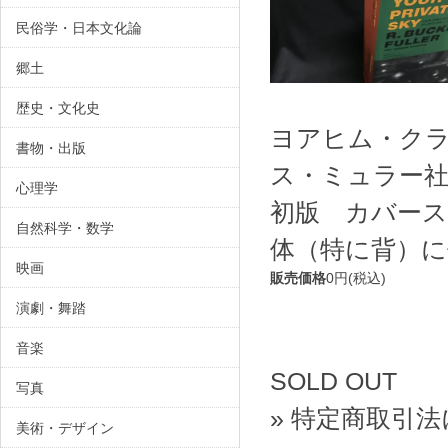
民俗学・日本文化論
郷土
歴史・文化史
ヨアヒム・クラ
書物・出版
ス・ミュラー社 /
心理学
初版 カバー
自然科学・数学
体（特に背）に
映画
販売価格
0円(税込)
演劇・舞踏
音楽
SOLD OUT
写真
» 特定商取引法
美術・デザイン