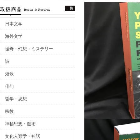
日本文学
海外文学
怪奇・幻想・ミステリー
詩
短歌
俳句
哲学・思想
宗教
神秘思想・魔術
文化人類学・神話