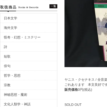
日本文学
海外文学
怪奇・幻想・ミステリー
詩
短歌
俳句
哲学・思想
ヤニス・クセナキス / 全音
ごれあります 本文良好で
宗教
販売価格
0円(税込)
神秘思想・魔術
文化人類学・神話
SOLD OUT