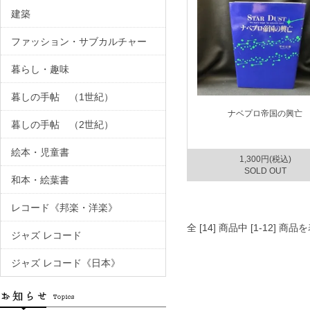
建築
ファッション・サブカルチャー
暮らし・趣味
暮しの手帖 （1世紀）
ナベプロ帝国の興亡
暮しの手帖 （2世紀）
絵本・児童書
1,300円(税込)
SOLD OUT
和本・絵葉書
レコード《邦楽・洋楽》
全 [14] 商品中 [1-12]
ジャズ レコード
ジャズ レコード《日本》