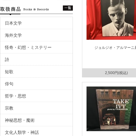
日本文学
海外文学
怪奇・幻想・ミステリー
ジョルジオ・アルマーニ
詩
短歌
2,500円(税込)
俳句
哲学・思想
宗教
神秘思想・魔術
文化人類学・神話