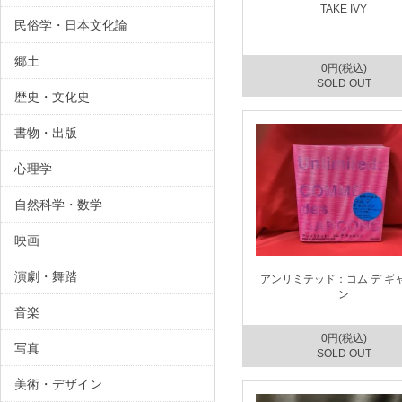
TAKE IVY
民俗学・日本文化論
郷土
0円(税込)
SOLD OUT
歴史・文化史
書物・出版
心理学
自然科学・数学
映画
演劇・舞踏
アンリミテッド：コム デ ギ
ン
音楽
0円(税込)
写真
SOLD OUT
美術・デザイン